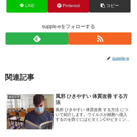
LINE
Pinterest
コピー
supple-eをフォローする
supple-e
関連記事
風邪 ひきやすい 体質改善 する方
健康管理
法
風邪 ひきやすい 体質改善 する方法 につ
いて紹介します。ウイルスが細胞へ侵入
するのを防ぐにはビタミンCやビタミンE
といった抗酸化物質が、免疫力のアップ
には亜鉛が深くかかわっています。そし
て、風邪やインフルエンザなどの感染症