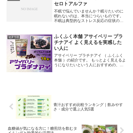
セロトアルファ
不眠で悩んでいませんか？眠りたいのに
眠れないのは、本当につらいものです。
不眠は典型的なストレス反応の症状のひ
とつで、自律神経のうちの交感神経が興
奮した状態であることで、ふとんに入っ
ても寝つきが悪い、睡眠中に目が覚めて
ふくふく本舗 アサイベリー プラ
健康管理
しまうといったことが起こ...
チナアイ よく見えるを実感した
い人に
アサイベリー プラチナアイ （ ふくふく
本舗 ）の紹介です。 もっとよく見えるよ
うになりたいという人におすすめの、ア
サイベリー のサプリメントです。現代は
スマホやパソコンが欠かせない時代で、
そうなると目の疲れを訴える人々も当然
増えます。ドラ...
青汁おすすめ比較ランキング｜飲みやす
さ・成分で選ぶ人気5選
血糖値が気になる方に！糖煎坊を飲むタ
イミングと効果的な活用法