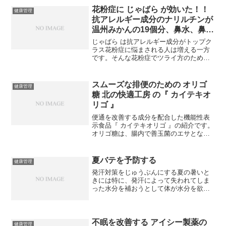
の予防には、エキ...
花粉症に じゃばら が効いた！！
健康管理
抗アレルギー成分のナリルチンが
温州みかんの19個分、鼻水、鼻づ
まり、目のかゆみが改善
じゃばら は抗アレルギー成分がトップク
ラス花粉症に悩まされる人は増える一方
です。そんな花粉症でツライ方のために
じゃばら の情報です。年々、花粉症がひ
どくなる人もいて、まさに現代病として
定着してしまいました。「去年まで何と
スムーズな排便のための オリゴ
健康管理
もなかったのに…今...
糖 北の快適工房 の『 カイテキオ
リゴ 』
便通を改善する成分を配合した機能性表
示食品『 カイテキオリゴ 』の紹介です。
オリゴ糖は、腸内で善玉菌のエサとなっ
て腸内環境を整えてくれますが、そんな
オリゴ糖の中でとても人気があるのは、
「北の達人コーポレーション」の便通を
夏バテを予防する
健康管理
改善するオリゴ糖食品...
発汗対策をじゅうぶんにする夏の暑いと
きには特に、発汗によって失われてしま
った水分を補おうとして体が水分を欲し
ます。そのときに、糖分を多く含んだも
のを飲むと、血糖値のコントロールに悪
影響を及ぼし、食欲が正常にはたらかな
くなって、食欲の低下や、...
不眠を改善する アイシー製薬の
健康管理