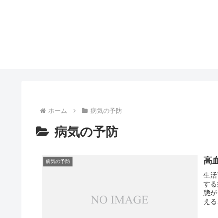
ホーム
病気の予防
病気の予防
高
病気の予防
生活
する
態が
える