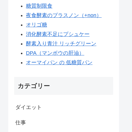
糖質制限食
夜食酵素のプラスノン（+non）
オリゴ糖
消化酵素不足にプシュケー
酵素入り青汁 リッチグリーン
DPA（マンボウの肝油）
オーマイパン の 低糖質パン
カテゴリー
ダイエット
仕事