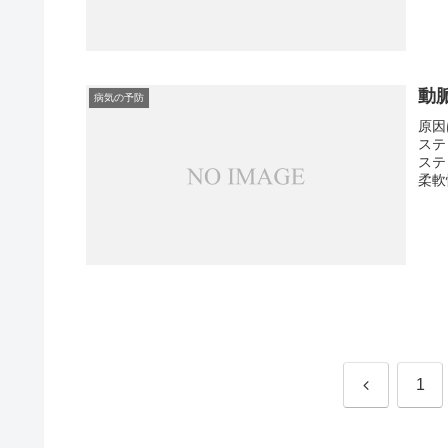
動
病気の予防
原因
ステ
ステ
柔軟
前
1
へ