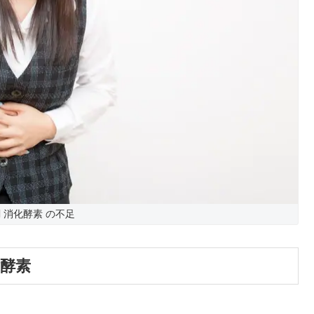
 消化酵素 の不足
謝酵素