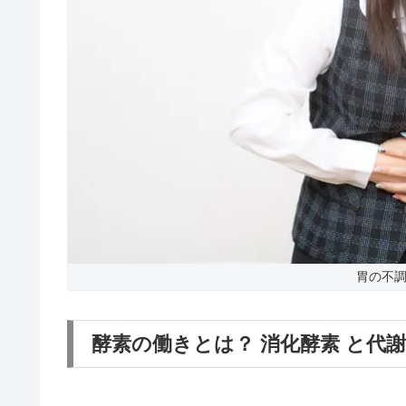
胃の不調
酵素の働きとは？ 消化酵素 と代