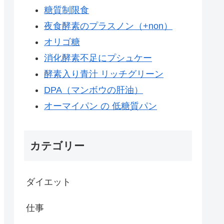
糖質制限食
夜食酵素のプラスノン（+non）
オリゴ糖
消化酵素不足にプシュケー
酵素入り青汁 リッチグリーン
DPA（マンボウの肝油）
オーマイパン の 低糖質パン
カテゴリー
ダイエット
仕事