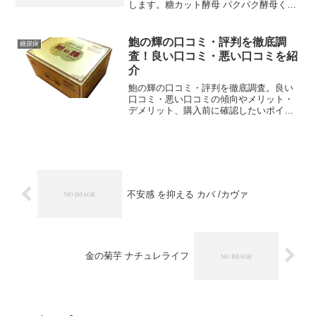
します。糖カット酵母 パクパク酵母くん
は、食事で摂りすぎてしまった 糖質を酵
母パワーでカット する健康食品です。 パ
クパク酵母くん には パン酵母 、 清酒酵
鮑の輝の口コミ・評判を徹底調
糖尿病
母 ...
査！良い口コミ・悪い口コミを紹
介
鮑の輝の口コミ・評判を徹底調査。良い
口コミ・悪い口コミの傾向やメリット・
デメリット、購入前に確認したいポイン
トをわかりやすく解説します。
不安感 を抑える カバ /カヴァ
金の菊芋 ナチュレライフ