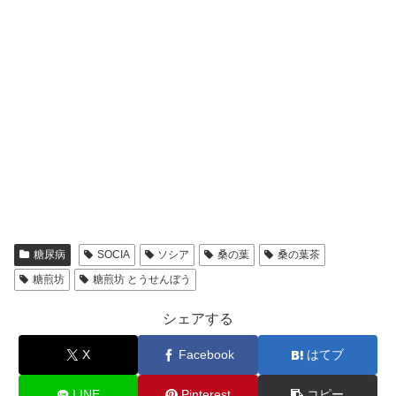
糖尿病
SOCIA
ソシア
桑の葉
桑の葉茶
糖煎坊
糖煎坊 とうせんぼう
シェアする
X
Facebook
はてブ
LINE
Pinterest
コピー