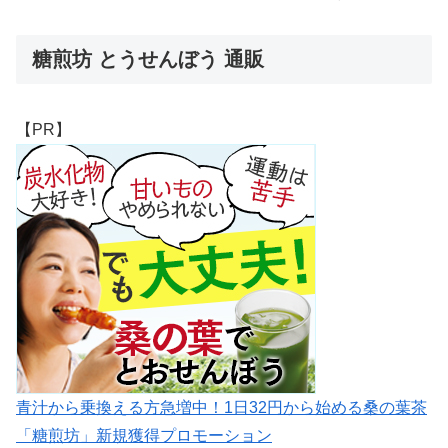
糖煎坊 とうせんぼう 通販
【PR】
青汁から乗換える方急増中！1日32円から始める桑の葉茶
「糖煎坊」新規獲得プロモーション