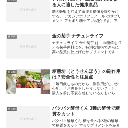
る人に適した健康食品
糖の吸収を抑えて食後血糖値を緩やかに
する、 アカシアポリフェノール のサプリ
メント アカポリ糖ケア の紹介です。アカ
シアポリフェノール は、アカシアという
植物に含まれている天然の杭酸化物質な
のですが、この優れた抗酸化力をもつポ
金の菊芋 ナチュレライフ
糖尿病
リフェノールが...
ナチュレライフ 金の菊芋 は、血糖値を抑
える菊芋原料にを、特別な技術でさらに
高い品質に仕上げたサプリメントです。
金の菊芋 は、九州産の菊芋を中心に、厳
選された国産の素材を使用しています。
天然イヌリンたっぷり菊芋99%含有のサ
プリメントです。...
糖煎坊（とうせんぼう）の副作用
糖尿病
は？安全性と注意点
「毎日飲むものだから、副作用がないか
心配」「お腹を下したりしない？」と、
購入を前に不安を感じている方もいらっ
しゃるのではないでしょうか。体に良い
とされる健康茶でも、自分の体質に合う
かどうかは事前に知っておきたい大切な
パクパク酵母くん 3種の酵母で糖
糖尿病
ポイントです。結論から申...
質をカット
パクパク酵母くん 糖を食べる3種の酵母
で糖質をカット するサプリメントを紹介