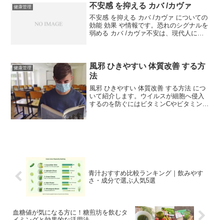
とができ、油も OK です。炭水化物にだ
不安感 を抑える カバ /カヴァ
健康管理
け厳重に注意します...
不安感 を抑える カバ /カヴァ についての
効能 効果 や情報です。恐れのシグナルを
弱める カバ /カヴァ不安は、現代人にと
って「悪魔」 と呼ぶに相応しいものと言
えるでしょう。夫は企業で、妻は近所付
き合いによるストレスや不安に悩まされ
てい...
風邪 ひきやすい 体質改善 する方
健康管理
法
風邪 ひきやすい 体質改善 する方法 につ
いて紹介します。ウイルスが細胞へ侵入
するのを防ぐにはビタミンCやビタミンE
といった抗酸化物質が、免疫力のアップ
には亜鉛が深くかかわっています。そし
て、風邪やインフルエンザなどの感染症
の予防には、エキ...
青汁おすすめ比較ランキング｜飲みやす
さ・成分で選ぶ人気5選
血糖値が気になる方に！糖煎坊を飲むタ
イミングと効果的な活用法