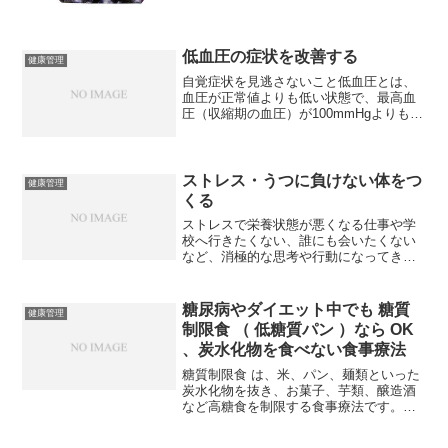
小さい文字が見えにくい、細かい作業に
集中しづらい、夜の運...
低血圧の症状を改善する
健康管理
自覚症状を見逃さないこと低血圧とは、
血圧が正常値よりも低い状態で、最高血
圧（収縮期の血圧）が100mmHgよりも低
い場合が目安とされています。低血圧で
は、体がだるい、疲れやすい、めまいが
する、耳鳴りがするなど、さまざまな症
状がみられることが...
ストレス・うつに負けない体をつ
健康管理
くる
ストレスで栄養状態が悪くなる仕事や学
校へ行きたくない、誰にも会いたくない
など、消極的な思考や行動になってきた
ら、それは、うつの状態かもしれませ
ん。過剰なストレスからうつ状態にな
り、とても深刻な状況に陥ってしまう人
糖尿病やダイエット中でも 糖質
健康管理
が増えているといわれています...
制限食 （ 低糖質パン ）なら OK
、炭水化物を食べない食事療法
糖質制限食 は、米、パン、麺類といった
炭水化物を抜き、お菓子、芋類、醸造酒
など高糖食を制限する食事療法です。主
食を我慢する代わりに、お酒（蒸留酒）
も飲めますし、お肉もたっぷり食べるこ