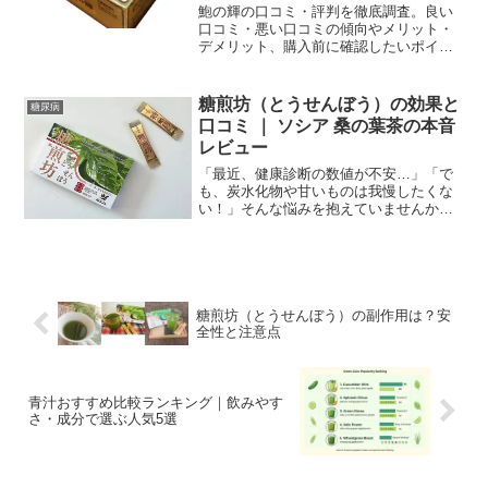
鮑の輝の口コミ・評判を徹底調査。良い
口コミ・悪い口コミの傾向やメリット・
デメリット、購入前に確認したいポイン
トをわかりやすく解説します。
糖煎坊（とうせんぼう）の効果と
糖尿病
口コミ ｜ ソシア 桑の葉茶の本音
レビュー
「最近、健康診断の数値が不安…」「で
も、炭水化物や甘いものは我慢したくな
い！」そんな悩みを抱えていませんか？
ソシアの『糖煎坊（とうせんぼう）』
は、糖質にアプローチする桑の葉の希少
成分DNJを豊富に含んだ粉末茶です。本
記事では、実際に愛用して...
糖煎坊（とうせんぼう）の副作用は？安
全性と注意点
青汁おすすめ比較ランキング｜飲みやす
さ・成分で選ぶ人気5選