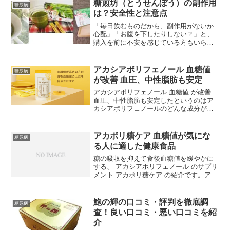
をサポートする心強い味方です。しか
糖煎坊（とうせんぼう）の副作用
糖尿病
し、せっかく飲むのであれば...
は？安全性と注意点
「毎日飲むものだから、副作用がないか
心配」「お腹を下したりしない？」と、
購入を前に不安を感じている方もいらっ
しゃるのではないでしょうか。体に良い
とされる健康茶でも、自分の体質に合う
かどうかは事前に知っておきたい大切な
アカシアポリフェノール 血糖値
糖尿病
ポイントです。結論から申...
が改善 血圧、中性脂肪も安定
アカシアポリフェノール 血糖値 が改善
血圧、中性脂肪も安定したというのはア
カシアポリフェノールのどんな成分がど
のように作用したからでしょうか。アカ
シアポリフェノールは、近年注目されて
いる機能性成分の一つで、特に血糖値対
アカポリ糖ケア 血糖値が気にな
糖尿病
策に関心のある方々か...
る人に適した健康食品
糖の吸収を抑えて食後血糖値を緩やかに
する、 アカシアポリフェノール のサプリ
メント アカポリ糖ケア の紹介です。アカ
シアポリフェノール は、アカシアという
植物に含まれている天然の杭酸化物質な
のですが、この優れた抗酸化力をもつポ
鮑の輝の口コミ・評判を徹底調
糖尿病
リフェノールが...
査！良い口コミ・悪い口コミを紹
介