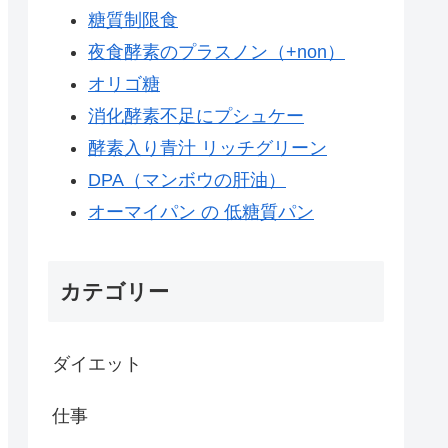
糖質制限食
夜食酵素のプラスノン（+non）
オリゴ糖
消化酵素不足にプシュケー
酵素入り青汁 リッチグリーン
DPA（マンボウの肝油）
オーマイパン の 低糖質パン
カテゴリー
ダイエット
仕事