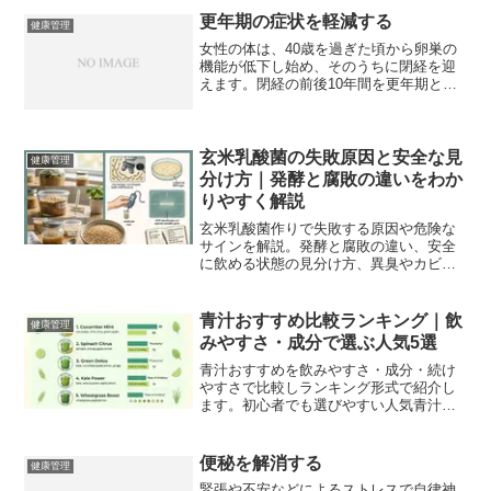
紹介します。食べごたえはあるのにダイ
更年期の症状を軽減する
健康管理
エット中の方で...
女性の体は、40歳を過ぎた頃から卵巣の
機能が低下し始め、そのうちに閉経を迎
えます。閉経の前後10年間を更年期とい
います。女性の多くは、だいたい50歳前
後で閉経を迎えることから、一般に45歳
～55歳を更年期と呼んでいます。更年期
の時期にさしか...
玄米乳酸菌の失敗原因と安全な見
健康管理
分け方｜発酵と腐敗の違いをわか
りやすく解説
玄米乳酸菌作りで失敗する原因や危険な
サインを解説。発酵と腐敗の違い、安全
に飲める状態の見分け方、異臭やカビが
発生した場合の対処法などを初心者にも
わかりやすく紹介します。
青汁おすすめ比較ランキング｜飲
健康管理
みやすさ・成分で選ぶ人気5選
青汁おすすめを飲みやすさ・成分・続け
やすさで比較しランキング形式で紹介し
ます。初心者でも選びやすい人気青汁を
わかりやすく解説し、野菜不足対策に役
立つ情報をまとめています。
便秘を解消する
健康管理
緊張や不安などによるストレスで自律神