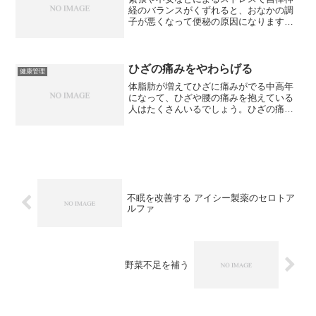
経のバランスがくずれると、おなかの調
子が悪くなって便秘の原因になります。
ストレスを受けて交感神経が興奮し、便
通が正常でなくなります。便秘になると
肌が荒れることを経験したことがある人
は多いと思いますが、湿疹...
ひざの痛みをやわらげる
健康管理
体脂肪が増えてひざに痛みがでる中高年
になって、ひざや腰の痛みを抱えている
人はたくさんいるでしょう。ひざの痛み
といっても原因はいくつか考えられます
が、肥満や体重の増加によってひざに負
担がかかり、痛みが生じる場合もありま
す。私たちの体は、年齢を...
不眠を改善する アイシー製薬のセロトア
ルファ
野菜不足を補う