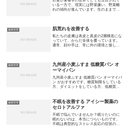
野菜が栄養学の世界でとても注目されて
いる一方で、現実には野菜嫌い、野菜離
れの傾向が進んでいます。生のままで食
べることができる野菜はまだしも、調理
が面倒な野菜は、仕事を持つ忙しい人に
は敬遠されがちではないでしょうか。そ
して、メイン料理の付け合...
肌荒れを改善する
健康管理
私たちの皮膚は表皮と真皮の2層構造にな
っていて、からだ全体を覆っています。
通常、顔や手は、常に外の環境と接して
いて、紫外線などさまざまな刺激を受け
やすくなっています。洗うときに強くこ
すってはいけないといいますが、それ
は、皮膚が、厚い部分でも...
九州産小麦ふすま 低糖質パン オ
健康管理
ーマイパン
九州産小麦ふすま 低糖質パン オーマイパ
ン がおすすめです。糖質制限をしている
方、ダイエットをしている方、低糖質食
志向の方におすすめの、国産の小麦ふす
ま粉とおいしい水を使った 低糖質パン を
紹介します。食べごたえはあるのにダイ
不眠を改善する アイシー製薬の
健康管理
エット中の方で...
セロトアルファ
不眠で悩んでいませんか？眠りたいのに
眠れないのは、本当につらいものです。
不眠は典型的なストレス反応の症状のひ
とつで、自律神経のうちの交感神経が興