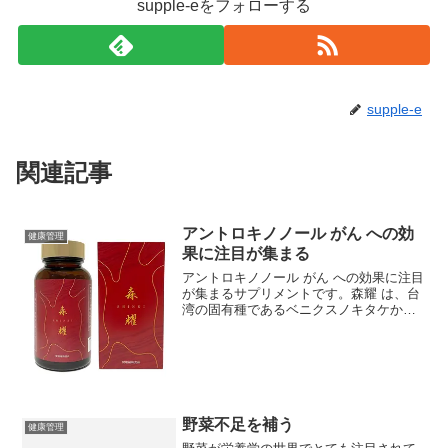
supple-eをフォローする
supple-e
関連記事
アントロキノノール がん への効
健康管理
果に注目が集まる
アントロキノノール がん への効果に注目
が集まるサプリメントです。森耀 は、台
湾の固有種であるベニクスノキタケから
抽出された希少成分 「 アントロキノノー
ル 」 を主成分とする健康食品ブランドで
す。古くから「神の贈り物」とも呼ばれ
てきたベニ...
野菜不足を補う
健康管理