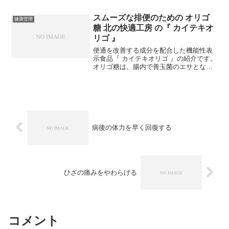
奮した状態であることで、ふとんに入っ
ても寝つきが悪い、睡眠中に目が覚めて
スムーズな排便のための オリゴ
健康管理
しまうといったことが起こ...
糖 北の快適工房 の『 カイテキオ
リゴ 』
便通を改善する成分を配合した機能性表
示食品『 カイテキオリゴ 』の紹介です。
オリゴ糖は、腸内で善玉菌のエサとなっ
て腸内環境を整えてくれますが、そんな
オリゴ糖の中でとても人気があるのは、
「北の達人コーポレーション」の便通を
改善するオリゴ糖食品...
病後の体力を早く回復する
ひざの痛みをやわらげる
コメント