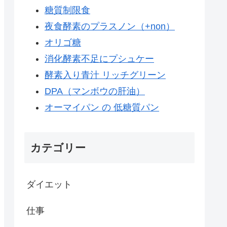
糖質制限食
夜食酵素のプラスノン（+non）
オリゴ糖
消化酵素不足にプシュケー
酵素入り青汁 リッチグリーン
DPA（マンボウの肝油）
オーマイパン の 低糖質パン
カテゴリー
ダイエット
仕事