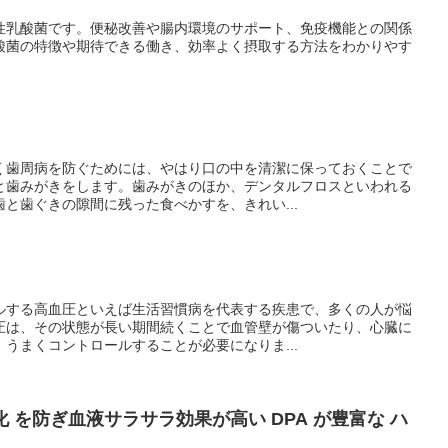
性乳酸菌です。便秘改善や腸内環境のサポート、免疫機能との関係
酸菌の特徴や期待できる働き、効率よく摂取する方法をわかりやす
く歯周病を防ぐためには、やはり口の中を清潔に保っておくことで
と歯みがきをします。歯みがきのほか、デンタルフロスといわれる
と歯ぐきの隙間に残った食べかすを、きれい...
ルする高血圧といえば生活習慣病を代表する疾患で、多くの人が悩
圧は、その状態が長い期間続くことで血管壁が傷ついたり、心臓に
うまくコントロールすることが必要になりま...
 を防ぎ血液サラサラ効果が高い DPA が豊富な ハ