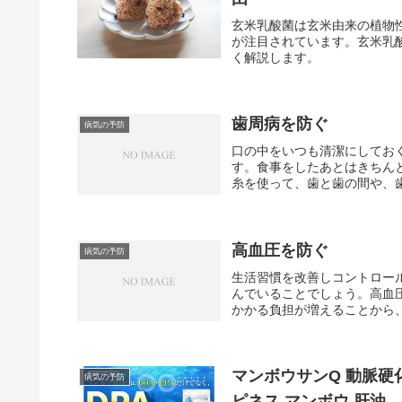
玄米乳酸菌は玄米由来の植物
が注目されています。玄米乳
く解説します。
歯周病を防ぐ
病気の予防
口の中をいつも清潔にしてお
す。食事をしたあとはきちん
糸を使って、歯と歯の間や、歯
高血圧を防ぐ
病気の予防
生活習慣を改善しコントロー
んでいることでしょう。高血
かかる負担が増えることから、
マンボウサンQ 動脈硬化
病気の予防
ピネス マンボウ 肝油